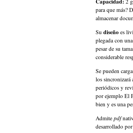
Capacidad:
2 g
para que más? De
almacenar docum
diseño
Su
es liv
plegada con una
pesar de su tama
considerable res
Se pueden cargar
los sincronizar
periódicos y rev
por ejemplo El 
bien y es una pe
Admite
pdf
nativ
desarrollado por