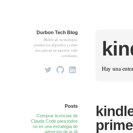
Durbon Tech Blog
Hablo de tecnología,
kin
productos digitales y cómo
nos afecta en nuestra vida
cotidiana.
Hay una entr
kindl
Posts
Comprar licencias de
prime
Claude Code para todos
no es una estrategia de
adopción de la IA