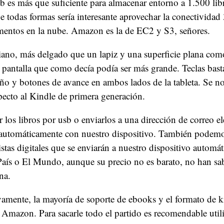
b es más que suficiente para almacenar entorno a 1.500 lib
 todas formas sería interesante aprovechar la conectividad
entos en la nube. Amazon es la de EC2 y S3, señores.
iano, más delgado que un lapiz y una superficie plana com
 pantalla que como decía podía ser más grande. Teclas bas
ño y botones de avance en ambos lados de la tableta. Se n
pecto al Kindle de primera generación.
 los libros por usb o enviarlos a una dirección de correo e
á automáticamente con nuestro dispositivo. También podemo
istas digitales que se enviarán a nuestro dispositivo autom
País o El Mundo, aunque su precio no es barato, no han sa
na.
amente, la mayoría de soporte de ebooks y el formato de 
 Amazon. Para sacarle todo el partido es recomendable utili