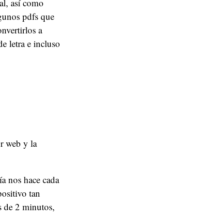
al, así como
lgunos pdfs que
nvertirlos a
 letra e incluso
r web y la
ía nos hace cada
positivo tan
s de 2 minutos,