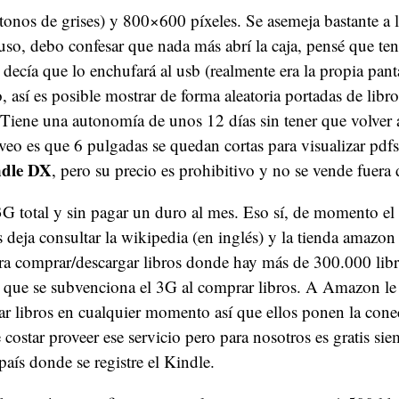
 tonos de grises) y 800×600 píxeles. Se asemeja bastante a l
luso, debo confesar que nada más abrí la caja, pensé que te
decía que lo enchufará al usb (realmente era la propia pant
o, así es posible mostrar de forma aleatoria portadas de libr
iene una autonomía de unos 12 días sin tener que volver 
eo es que 6 pulgadas se quedan cortas para visualizar pdfs 
dle DX
, pero su precio es prohibitivo y no se vende fuer
3G total y sin pagar un duro al mes. Eso sí, de momento e
 deja consultar la wikipedia (en inglés) y la tienda amazon
ara comprar/descargar libros donde hay más de 300.000 lib
 que se subvenciona el 3G al comprar libros. A Amazon le 
 libros en cualquier momento así que ellos ponen la cone
 costar proveer ese servicio pero para nosotros es gratis si
 país donde se registre el Kindle.