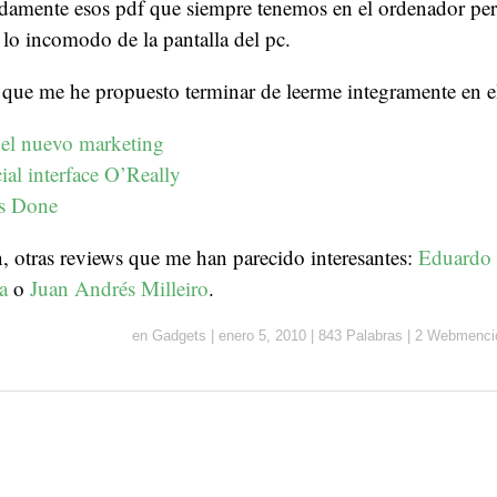
damente esos pdf que siempre tenemos en el ordenador pero
lo incomodo de la pantalla del pc.
 que me he propuesto terminar de leerme integramente en el
del nuevo marketing
al interface O’Really
gs Done
 otras reviews que me han parecido interesantes:
Eduardo
a
o
Juan Andrés Milleiro
.
en
Gadgets
|
enero 5, 2010
|
843 Palabras
|
2 Webmenci