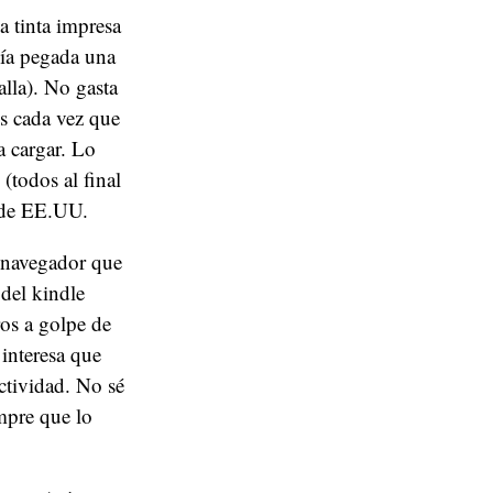
a tinta impresa
nía pegada una
alla). No gasta
os cada vez que
a cargar. Lo
(todos al final
a de EE.UU.
l navegador que
 del kindle
ros a golpe de
interesa que
ctividad. No sé
empre que lo