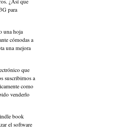
ros. ¿Así que
 3G para
o una hoja
tante cómodas a
ota una mejora
lectrónico que
s suscribirnos a
áticamente como
bido venderlo
kindle book
zar el software