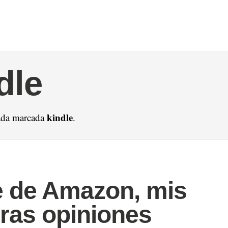
dle
kindle
ada marcada
.
e de Amazon, mis
ras opiniones