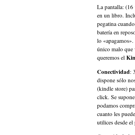
La pantalla: (16
en un libro. Inc
pegatina cuando 
batería en repos
lo «apagamos». T
único malo que v
Kin
queremos el
Conectividad
: 
dispone sólo nos
(kindle store) p
click. Se supone
podamos comprar
cuanto les puede
utilices desde el