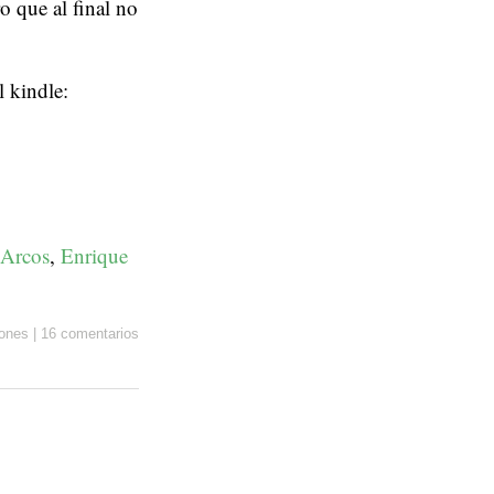
 que al final no
 kindle:
 Arcos
,
Enrique
ones
|
16 comentarios