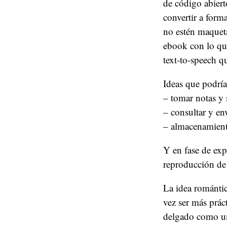
de código abier
convertir a form
no estén maqueta
ebook con lo que
text-to-speech q
Ideas que podrían
– tomar notas y 
– consultar y en
– almacenamient
Y en fase de exp
reproducción d
La idea romántic
vez ser más prác
delgado como un