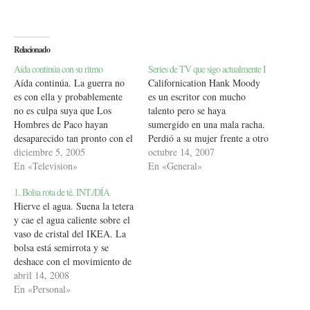
Relacionado
Aída continúa con su ritmo
Series de TV que sigo actualmente I
Aída continúa. La guerra no
Californication Hank Moody
es con ella y probablemente
es un escritor con mucho
no es culpa suya que Los
talento pero se haya
Hombres de Paco hayan
sumergido en una mala racha.
desaparecido tan pronto con el
Perdió a su mujer frente a otro
éxito que han tenido. Ella ya
diciembre 5, 2005
tipo, es incapaz de escribir
octubre 14, 2007
estaba los domingos. Antes del
En «Television»
nada y odia Los Angeles,
En «General»
estreno de Los Hombres de
añora Nueva York. Su gran
1. Bolsa rota de té. INT./DÍA
Paco que producen también
libro se convirtió en un ñoña
Hierve el agua. Suena la tetera
Globomedia, los cuáles ya
película de hollywood que
y cae el agua caliente sobre el
estaban…
el…
vaso de cristal del IKEA. La
bolsa está semirrota y se
deshace con el movimiento de
la cucharilla. Los cristales del
abril 14, 2008
azucar hacen de pequeños
En «Personal»
puñales como los del corazón