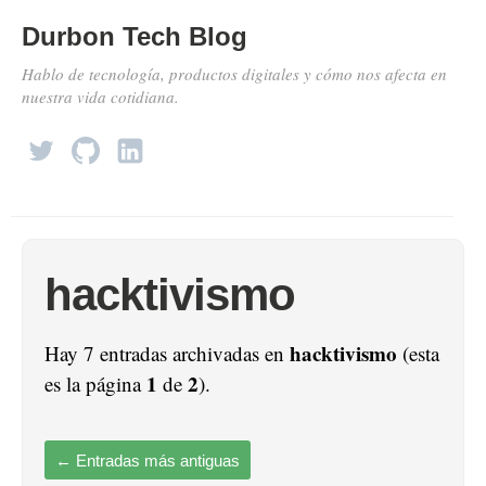
Durbon Tech Blog
Hablo de tecnología, productos digitales y cómo nos afecta en
nuestra vida cotidiana.
hacktivismo
hacktivismo
Hay 7 entradas archivadas en
(esta
1
2
es la página
de
).
←
Entradas más antiguas