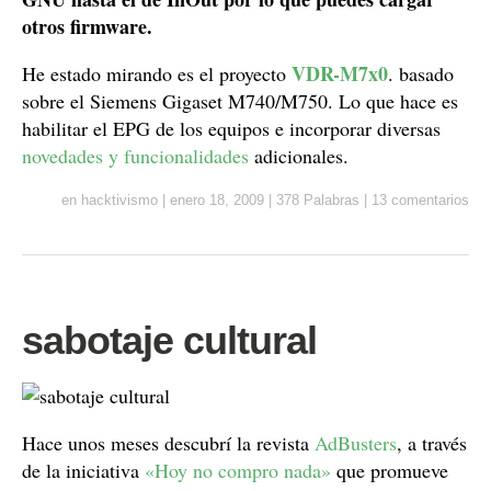
otros firmware.
VDR-M7x0
He estado mirando es el proyecto
. basado
sobre el Siemens Gigaset M740/M750. Lo que hace es
habilitar el EPG de los equipos e incorporar diversas
novedades y funcionalidades
adicionales.
en
hacktivismo
|
enero 18, 2009
|
378 Palabras
|
13 comentarios
sabotaje cultural
Hace unos meses descubrí la revista
AdBusters
, a través
de la iniciativa
«Hoy no compro nada»
que promueve