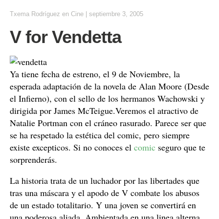
Txema Rodríguez
en
Cine
|
septiembre 3, 2005
V for Vendetta
Ya tiene fecha de estreno, el 9 de Noviembre, la
esperada adaptación de la novela de Alan Moore (Desde
el Infierno), con el sello de los hermanos Wachowski y
dirigida por James McTeigue.Veremos el atractivo de
Natalie Portman con el cráneo rasurado. Parece ser que
se ha respetado la estética del comic, pero siempre
existe excepticos. Si no conoces el
comic
seguro que te
sorprenderás.
La historia trata de un luchador por las libertades que
tras una máscara y el apodo de V combate los abusos
de un estado totalitario. Y una joven se convertirá en
una poderosa aliada. Ambientada en una linea alterna,