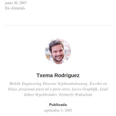
desarrollo de una web
junio 30, 2007
participativa para el
En «General»
Ayuntamiento de Rivas Vacia
en colaboración con mi
universidad, la UPM. Además
he estado diseñando a…
Txema Rodríguez
Mobile Engineering Director @jobandtalenteng. Escribo en
blogs, programo para mí y para otros. Loves GraphQL. Lead
Editor @genbetadev. Formerly @idealista
Publicada
septiembre 3, 2005