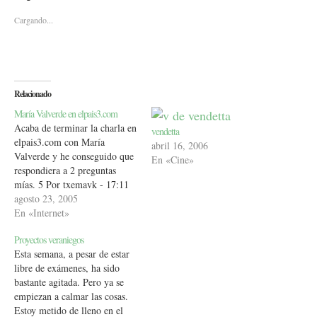
Cargando...
Relacionado
María Valverde en elpais3.com
Acaba de terminar la charla en
vendetta
elpais3.com con María
abril 16, 2006
Valverde y he conseguido que
En «Cine»
respondiera a 2 preguntas
mías. 5 Por txemavk - 17:11
h. P. ¿Qué personaje de comic
agosto 23, 2005
te gustaría interpretar ahora
En «Internet»
que esta tan de moda las pelis
Proyectos veraniegos
que llevan al cine comics?
Esta semana, a pesar de estar
Saludos desde tu web…
libre de exámenes, ha sido
bastante agitada. Pero ya se
empiezan a calmar las cosas.
Estoy metido de lleno en el