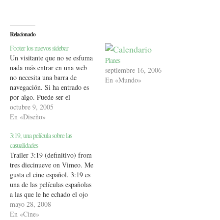
Relacionado
Footer los nuevos sidebar
Un visitante que no se esfuma
Planes
nada más entrar en una web
septiembre 16, 2006
no necesita una barra de
En «Mundo»
navegación. Si ha entrado es
por algo. Puede ser el
contenido de la entrada. Sí es
octubre 9, 2005
así, la leerá y después de haber
En «Diseño»
llegado al final, es allí donde
3:19, una película sobre las
encontrará la barra de…
casualidades
Trailer 3:19 (definitivo) from
tres diecinueve on Vimeo. Me
gusta el cine español. 3:19 es
una de las películas españolas
a las que le he echado el ojo
para verla en su estreno (20 de
mayo 28, 2008
junio). Sus primeras imágenes
En «Cine»