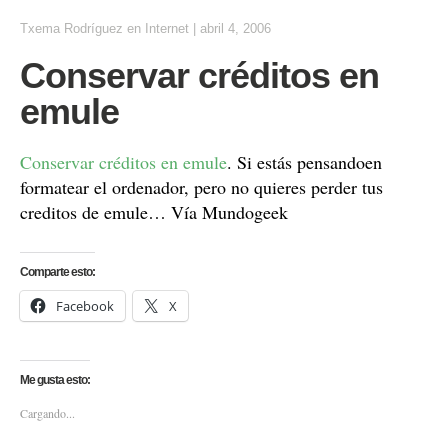
Txema Rodríguez
en
Internet
|
abril 4, 2006
Conservar créditos en
emule
Conservar créditos en emule
. Si estás pensandoen
formatear el ordenador, pero no quieres perder tus
creditos de emule… Vía Mundogeek
Comparte esto:
Facebook
X
Me gusta esto:
Cargando...