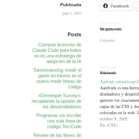
Publicada
Facebook
julio 1, 2009
Me gusta esto:
Posts
Cargando...
Comprar licencias de
Claude Code para todos
no es una estrategia de
adopción de la IA
Tokenmaxxing: medir el
Relacionado
gasto en tokens es el
Aardvark: extensión para F
nuevo medir líneas de
código
Aardvark es una herra
diseñadores y desarrol
«Developer Survey»:
quieren ver exactament
recopilando la opinión de
capas de las CSS y do
los desarrolladores
colocadas en la web.
Programar sin escribir
herramienta para comb
octubre 9, 2005
una sola línea de
código fuente bruto pa
En «CSS»
código: No-Code
diseño de cada eleme
Review de las llaves de
en hoja de estilos.…