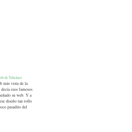
web de Telecinco
b más vista de la
 decía esos famosos
iseñado su web. Y a
ese diseño tan rollo
poco pasadito del
 diseño y
Este es parecido al
tro, esto pillado