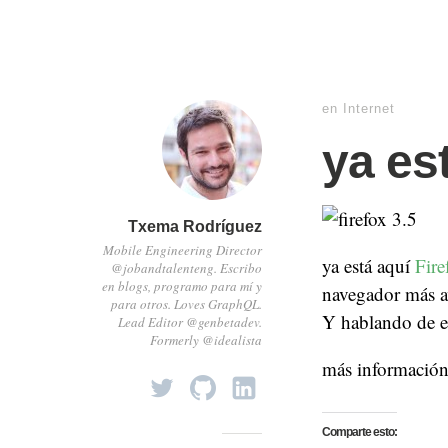
en
Internet
ya est
Txema Rodríguez
Mobile Engineering Director
ya está aquí
Fire
@jobandtalenteng. Escribo
en blogs, programo para mí y
navegador más a
para otros. Loves GraphQL.
Y hablando de e
Lead Editor @genbetadev.
Formerly @idealista
más información 
Comparte esto: