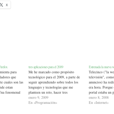
X
irefox
tres aplicaciones para el 2009
Estrenada la nueva 
mienta para
Me he marcado como propósito
Telecinco ("la we
ladores que
tecnológico para el 2009, a parte de
televisión", como
e cuales son las
seguir aprendiendo sobre todos los
anuncios) ha red
nde estan
lenguajes y tecnologías que me
era hora. Porque 
 Una fenomenal
planteen un reto, hacer tres
portal estaba un 
inar con el
aplicaciones en diferentes entornos. 1.
enero 9, 2009
todo. Usabilidad,
enero 8, 2008
ra localizar el
una aplicación para facebook 2. una
En «Programación»
funcionalidades. 
En «Internet»
nto y su nombre
aplicación para el iphone 3. una
de antena 3 y Cua
extensión para el firefox Para eso,…
entre comillas,…