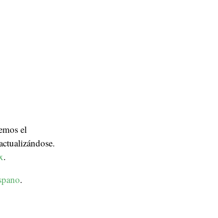
nemos el
actualizándose.
x
.
spano
.