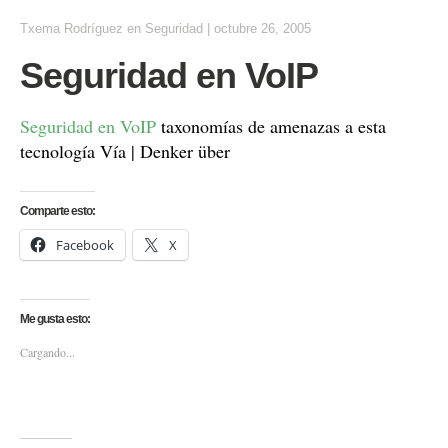
Txema Rodríguez
en
Seguridad
|
octubre 26, 2005
Seguridad en VoIP
Seguridad en VoIP
taxonomías de amenazas a esta
tecnología Vía | Denker über
Comparte esto:
Facebook
X
Me gusta esto:
Cargando...