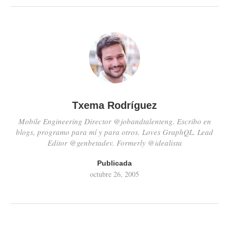
son seguros siguiendo una
metodologia fundamental El
documento puede consultarse
en ISECOM. Gracias a que
Pete Herzog principal…
Txema Rodríguez
Mobile Engineering Director @jobandtalenteng. Escribo en
blogs, programo para mí y para otros. Loves GraphQL. Lead
Editor @genbetadev. Formerly @idealista
Publicada
octubre 26, 2005