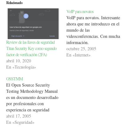
Relacionado
VoIP para novatos
VoIP para novatos. Interesante
ahora que me introduzco en el
mundo de las
videoconferencias. Con mucha
Review de las llaves de seguridad
información.
Titan Security Key como segundo
octubre 25, 2005
factor de verificación (2FA)
En «Internet»
abril 10, 2020
En «Tecnología»
OSSTMM
El Open Source Security
Testing Methodology Manual
es un documento desarrollado
por profesionales con
experiencia en seguridad
informática. Con este
abril 17, 2005
documento puedes seguir una
En «Seguridad»
serie de pautas para
comprobar que tus sistemas