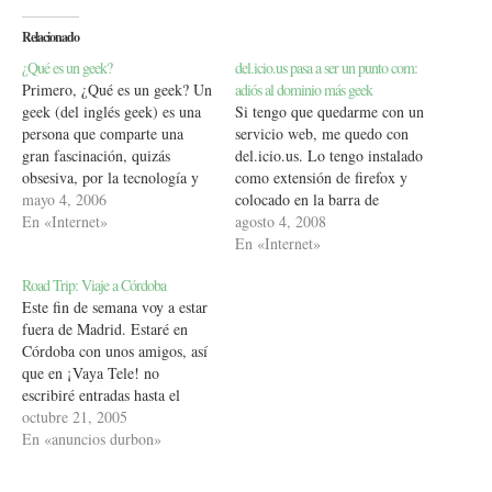
Relacionado
¿Qué es un geek?
del.icio.us pasa a ser un punto com:
Primero, ¿Qué es un geek? Un
adiós al dominio más geek
geek (del inglés geek) es una
Si tengo que quedarme con un
persona que comparte una
servicio web, me quedo con
gran fascinación, quizás
del.icio.us. Lo tengo instalado
obsesiva, por la tecnología y
como extensión de firefox y
la imaginación; es más un
mayo 4, 2006
colocado en la barra de
estilo de vida y una forma de
En «Internet»
herramientas para acceder a
agosto 4, 2008
ser que una afición concreta
las webs mñas visitadas. Soy
En «Internet»
por algo poco habitual. Su
un hard-user con un ritmo
Road Trip: Viaje a Córdoba
objetivo es hacer las…
regular de adicción de
Este fin de semana voy a estar
marcadores y el cambio,
fuera de Madrid. Estaré en
aunque ya lo…
Córdoba con unos amigos, así
que en ¡Vaya Tele! no
escribiré entradas hasta el
domingo por la tarde y en este
octubre 21, 2005
blog más de lo mismo. Ya
En «anuncios durbon»
subiré algunas fotos y si puedo
encontrar alguna red libre