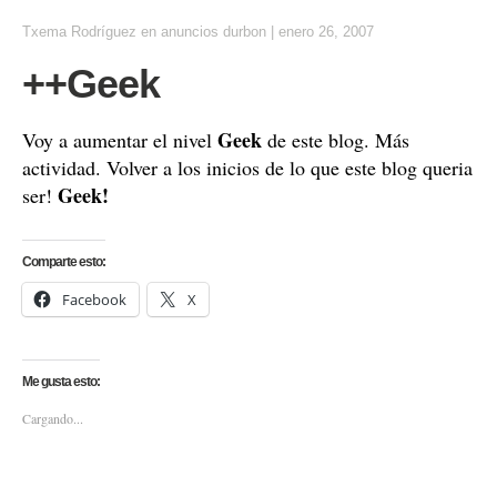
Txema Rodríguez
en
anuncios durbon
|
enero 26, 2007
++Geek
Geek
Voy a aumentar el nivel
de este blog. Más
actividad. Volver a los inicios de lo que este blog queria
Geek!
ser!
Comparte esto:
Facebook
X
Me gusta esto:
Cargando...