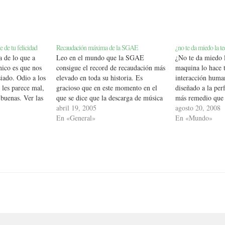
e de tu felicidad
Recaudación máxima de la SGAE
¿no te da miedo la t
a de lo que a
Leo en el mundo que la SGAE
¿No te da miedo 
ico es que nos
consigue el record de recaudación más
maquina lo hace 
iado. Odio a los
elevado en toda su historia. Es
interacción human
 les parece mal,
gracioso que en este momento en el
diseñado a la per
 buenas. Ver las
que se dice que la descarga de música
más remedio que i
 optimista si no
por internet esta arruinando a
abril 19, 2005
autoservicio del
agosto 20, 2008
lidad nos
compañias, músicos,..., pues la SGAE
En «General»
tienes que pedir 
En «Mundo»
va viento en popa. Hay tener…
sistema no sabe s
Ya…