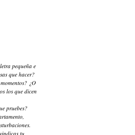
 letra pequeña e
osas que hacer?
os momentos? ¿O
os los que dicen
que pruebes?
artamento,
sturbaciones.
vindicas tu