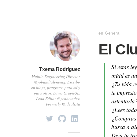
en
General
El Cl
Si estas le
Txema Rodríguez
inútil es 
Mobile Engineering Director
@jobandtalenteng. Escribo
¿Tu vida e
en blogs, programo para mí y
te impresi
para otros. Loves GraphQL.
Lead Editor @genbetadev.
ostentarla
Formerly @idealista
¿Lees todo
¿Compras t
busca a al
Deja tu tra