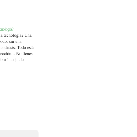
ecnología?
la tecnología? Una
todo, sin una
a detrás. Todo está
fección... No tienes
r a la caja de
 supermercado pero
ayuda porque el
i embolsaste o no.