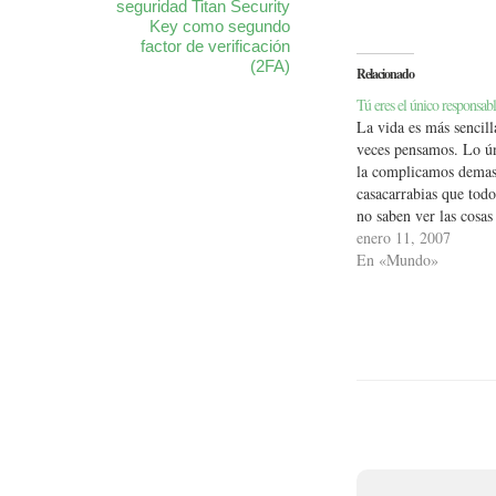
seguridad Titan Security
Key como segundo
factor de verificación
(2FA)
Relacionado
Tú eres el único responsabl
La vida es más sencill
veces pensamos. Lo ún
la complicamos demas
casacarrabias que todo
no saben ver las cosas
cosas buenas no es ser
enero 11, 2007
realista. Porque la rea
En «Mundo»
ofrece…