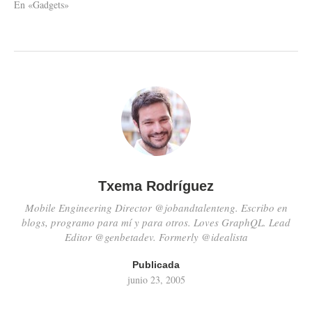
apretar un botón nos indica la
En «Gadgets»
posición en la que nos
encontramos. Caracteristicas:
Redes:UMTS / GSM 900 /
GSM 1800 / GSM 1900…
Txema Rodríguez
Mobile Engineering Director @jobandtalenteng. Escribo en
blogs, programo para mí y para otros. Loves GraphQL. Lead
Editor @genbetadev. Formerly @idealista
Publicada
junio 23, 2005