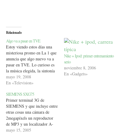
Relacionado
Algo va a pasar en TVE
Estoy viendo estos días una
misteriosa promo en La 1 que
Nike + Ipod: primer entrenamiento
anuncia que algo nuevo va a
serio
pasar en TVE. Lo curioso es
noviembre 8, 2006
la música elegida, la sintonía
En «Gadgets»
de House. Que House acabe en
mayo 19, 2008
TVE no creo que suceda, al
En «Television»
menos que haya un cambio
SIEMENS SXG75
radical de la política de…
Primer terminal 3G de
SIEMENS y que incluye entre
otras cosas una cámara de
2megapíxels un reproductor
de MP3 y un localizador A-
GPS satelital que con sólo
mayo 15, 2005