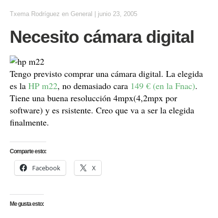
Txema Rodríguez
en
General
|
junio 23, 2005
Necesito cámara digital
Tengo previsto comprar una cámara digital. La elegida
es la
HP m22
, no demasiado cara
149 € (en la Fnac)
.
Tiene una buena resolucción 4mpx(4,2mpx por
software) y es rsistente. Creo que va a ser la elegida
finalmente.
Comparte esto:
Facebook
X
Me gusta esto: