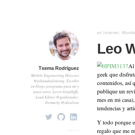
en
Internet
,
Mund
Leo W
Al
Txema Rodríguez
geek que disfrut
Mobile Engineering Director
@jobandtalenteng. Escribo
contenidos, así
en blogs, programo para mí y
publique un revi
para otros. Loves GraphQL.
Lead Editor @genbetadev.
mes en mi casa),
Formerly @idealista
tendencias y art
Y todo porque e
regalo que me m