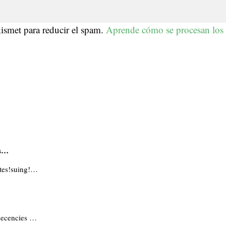
kismet para reducir el spam.
Aprende cómo se procesan los 
es…
ates!suing!…
 decencies …