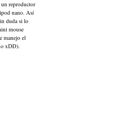
a un reproductor
 ipod nano. Así
in duda si lo
 mini mouse
ue manejo el
ado xDD).