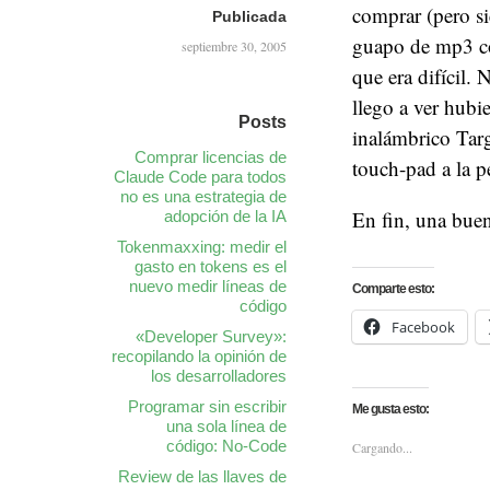
comprar (pero si
Publicada
guapo de mp3 co
septiembre 30, 2005
que era difícil.
llego a ver hubi
Posts
inalámbrico Targ
Comprar licencias de
touch-pad a la p
Claude Code para todos
no es una estrategia de
En fin, una bue
adopción de la IA
Tokenmaxxing: medir el
gasto en tokens es el
nuevo medir líneas de
Comparte esto:
código
Facebook
«Developer Survey»:
recopilando la opinión de
los desarrolladores
Programar sin escribir
Me gusta esto:
una sola línea de
código: No-Code
Cargando...
Review de las llaves de