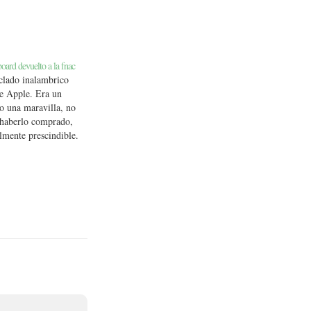
ard devuelto a la fnac
eclado inalambrico
e Apple. Era un
ro una maravilla, no
 haberlo comprado,
lmente prescindible.
an precipitado que
me funcionaban las
as. Probé, probé y
sí…