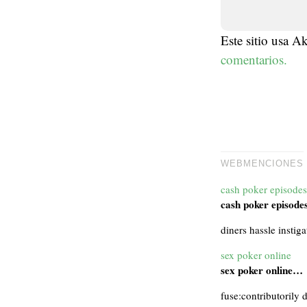
Este sitio usa A
comentarios.
WEBMENCIONES
cash poker episodes
cash poker episod
diners hassle instig
sex poker online
sex poker online…
fuse:contributorily