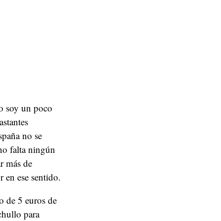
co soy un poco
astantes
spaña no se
o falta ningún
ar más de
r en ese sentido.
o de 5 euros de
chullo para