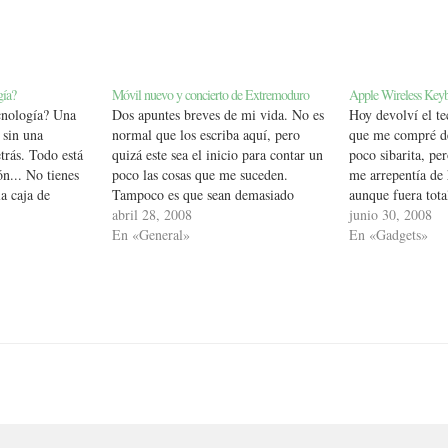
gía?
Móvil nuevo y concierto de Extremoduro
Apple Wireless Keybo
cnología? Una
Dos apuntes breves de mi vida. No es
Hoy devolví el t
 sin una
normal que los escriba aquí, pero
que me compré d
trás. Todo está
quizá este sea el inicio para contar un
poco sibarita, pe
ón... No tienes
poco las cosas que me suceden.
me arrepentía de
a caja de
Tampoco es que sean demasiado
aunque fuera tota
rmercado pero
personales. Me compré móvil nuevo y
abril 28, 2008
Pero los hechos h
junio 30, 2008
 porque el
a pesar de parecerme a una pija
En «General»
lo devuelva: no 
En «Gadgets»
olsaste o no.
compradora compulsiva que cuando…
teclas de las letr
probé y nada. A