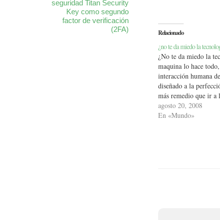
seguridad Titan Security
Key como segundo
factor de verificación
(2FA)
Relacionado
¿no te da miedo la tecnolo
¿No te da miedo la te
maquina lo hace todo,
interacción humana de
diseñado a la perfecci
más remedio que ir a l
autoservicio del supe
agosto 20, 2008
tienes que pedir ayuda
En «Mundo»
sistema no sabe si emb
Ya…