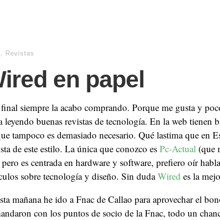
o
,
Revistas
ired en papel
 final siempre la acabo comprando. Porque me gusta y po
a leyendo buenas revistas de tecnología. En la web tienen b
 que tampoco es demasiado necesario. Qué lastima que en E
sta de este estilo. La única que conozco es
Pc-Actual
(que n
 pero es centrada en hardware y software, prefiero oír habl
ículos sobre tecnología y diseño. Sin duda
Wired
es la mejo
sta mañana he ido a Fnac de Callao para aprovechar el bon
andaron con los puntos de socio de la Fnac, todo un chan