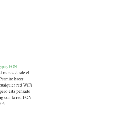
kype y FON
al menos desde el
 Permite hacer
cualquier red WiFi
pero está pensado
ng con la red FON.
onomía propia con la
006
cuanto dura). Una
lo en el bolsillo