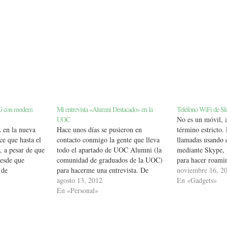
 3G con modem
Mi entrevista «Alumni Destacado» en la
Teléfono WiFi de S
UOC
No es un móvil, 
en la nueva
Hace unos días se pusieron en
término estricto.
ce que hasta el
contacto conmigo la gente que lleva
llamadas usando 
, a pesar de que
todo el apartado de UOC Alumni (la
mediante Skype, 
esde que
comunidad de graduados de la UOC)
para hacer roami
 de
para hacerme una entrevista. De
Ya que tiene aut
noviembre 16, 2
 que
forma periódica seleccionan a un
agosto 13, 2012
batería (a saber 
En «Gadgets»
nectarme. Estas
estudiante de la UOC para que cuente
En «Personal»
opción para llevar
y conectándome
su experiencia en la universidad, su
junto a…
ones 3G de
trabajo actual…