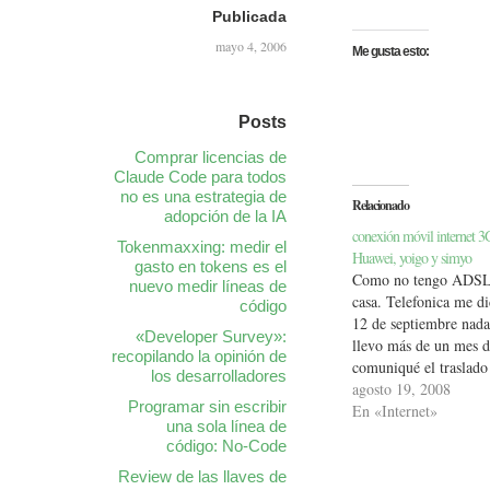
Publicada
mayo 4, 2006
Me gusta esto:
Posts
Comprar licencias de
Claude Code para todos
no es una estrategia de
Relacionado
adopción de la IA
conexión móvil internet
Tokenmaxxing: medir el
Huawei, yoigo y simyo
gasto en tokens es el
Como no tengo ADSL 
nuevo medir líneas de
casa. Telefonica me di
código
12 de septiembre nada
«Developer Survey»:
llevo más de un mes d
recopilando la opinión de
comuniqué el traslado
los desarrolladores
línea(puaagh!). Tengo
agosto 19, 2008
Programar sin escribir
ingeniármelas para co
En «Internet»
una sola línea de
últimas semanas esto
código: No-Code
utilizando las conexi
Yoigo…
Review de las llaves de