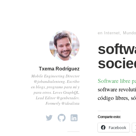
en
Internet
,
Mund
softw
socie
Txema Rodríguez
Mobile Engineering Director
Software libre p
@jobandtalenteng. Escribo
en blogs, programo para mí y
software revolut
para otros. Loves GraphQL.
código libres, s
Lead Editor @genbetadev.
Formerly @idealista
Comparte esto:
Facebook