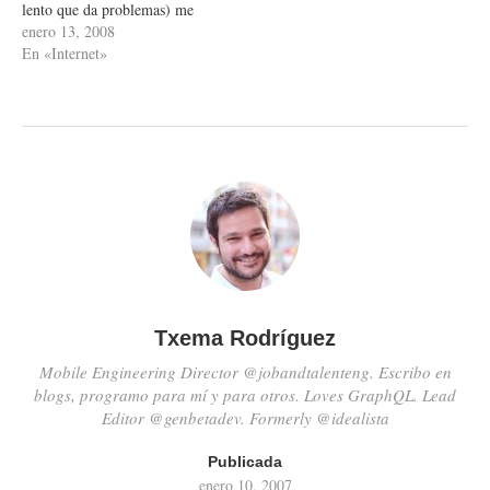
lento que da problemas) me
desespero. Lo tengo desde
enero 13, 2008
septiembre y no, no tengo
En «Internet»
instalado Leoparda. Será
porque aun no me he cansado
de Tiger, no veo la necesidad
de…
Txema Rodríguez
Mobile Engineering Director @jobandtalenteng. Escribo en
blogs, programo para mí y para otros. Loves GraphQL. Lead
Editor @genbetadev. Formerly @idealista
Publicada
enero 10, 2007