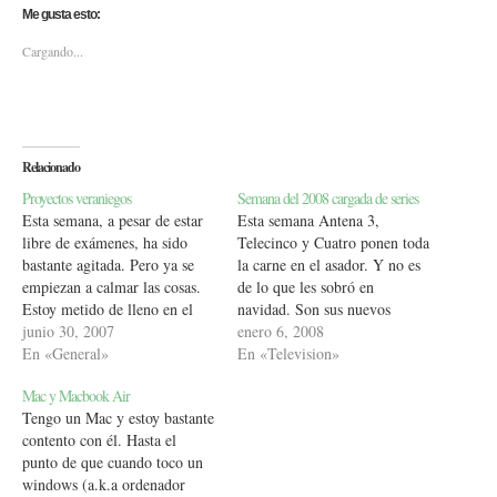
Me gusta esto:
Cargando...
Relacionado
Proyectos veraniegos
Semana del 2008 cargada de series
Esta semana, a pesar de estar
Esta semana Antena 3,
libre de exámenes, ha sido
Telecinco y Cuatro ponen toda
bastante agitada. Pero ya se
la carne en el asador. Y no es
empiezan a calmar las cosas.
de lo que les sobró en
Estoy metido de lleno en el
navidad. Son sus nuevos
desarrollo de una web
junio 30, 2007
buenos propositos para
enero 6, 2008
participativa para el
En «General»
conquistar a la audiencia en
En «Television»
Ayuntamiento de Rivas Vacia
este 2008. ¿Quién ganará la
Mac y Macbook Air
en colaboración con mi
batalla? Eso sólo lo sabremos
Tengo un Mac y estoy bastante
universidad, la UPM. Además
dentro de un mes, ya…
contento con él. Hasta el
he estado diseñando a…
punto de que cuando toco un
windows (a.k.a ordenador