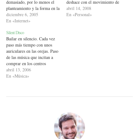
demasiado, por lo menos el
deshace con el movimiento de
planteamiento y la forma en la
la cucharilla. Los cristales del
abril 14, 2008
que se ha intentado meter en
diciembre 6, 2005
azucar hacen de pequeños
En «Personal»
todos lo hogares, más
En «Internet»
puñales como los del corazón
televisiones pero llenas de
del protagonista. Las pequeñas
Silent Disco
reposiciones. La revolución
hojas del té…
Bailar en silencio. Cada vez
para mí es ver lo…
paso más tiempo con unos
auriculares en las orejas. Paso
de las música que incitan a
comprar en los centros
comerciales. Mi música es
abril 13, 2006
mejor. Todo el mundo (casi)
En «Música»
que va en metro usa uno de
tantos mp3 que existen. Como
si fuera una fiesta…