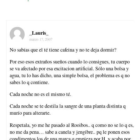
_Lauris_
marzo 17, 2007
No sabías que el té tiene cafeina y no te deja dormir?
Por eso esos extraños sueños cuando lo consigues, tu cuerpo
se va afectado por esa excitacion artificial. Sólo una bolsa y
agua, tu lo has dicho, una simple bolsa, el problema es q no
sabes lo q contiene.
Cada noche no es el mismo té.
Cada noche se te destila la sangre de una planta distinta q
murío para alterarte.
Respetala, yo me he pasado al Rooibos.. q como no se lo q es,
no me da pena… sabe a canela y jengibre.. pq le ponen esos
condimentos los de una marca q empieza por H. y acaba por