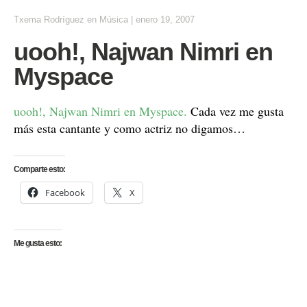
Txema Rodríguez
en
Música
|
enero 19, 2007
uooh!, Najwan Nimri en
Myspace
uooh!, Najwan Nimri en Myspace.
Cada vez me gusta
más esta cantante y como actriz no digamos…
Comparte esto:
Facebook
X
Me gusta esto: