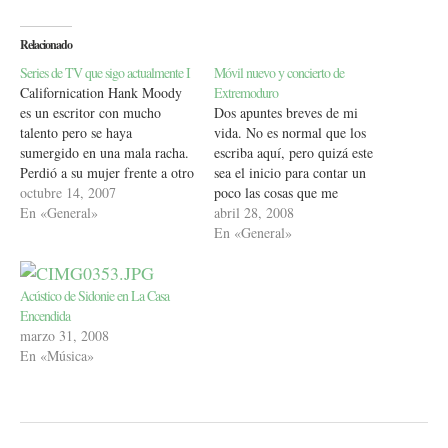
Relacionado
Series de TV que sigo actualmente I
Móvil nuevo y concierto de
Californication Hank Moody
Extremoduro
es un escritor con mucho
Dos apuntes breves de mi
talento pero se haya
vida. No es normal que los
sumergido en una mala racha.
escriba aquí, pero quizá este
Perdió a su mujer frente a otro
sea el inicio para contar un
tipo, es incapaz de escribir
octubre 14, 2007
poco las cosas que me
nada y odia Los Angeles,
En «General»
suceden. Tampoco es que sean
abril 28, 2008
añora Nueva York. Su gran
demasiado personales. Me
En «General»
libro se convirtió en un ñoña
compré móvil nuevo y a pesar
película de hollywood que
de parecerme a una pija
el…
compradora compulsiva que
Acústico de Sidonie en La Casa
cuando…
Encendida
marzo 31, 2008
En «Música»