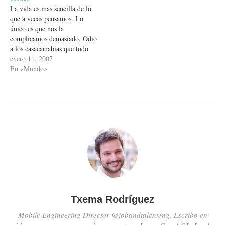
La vida es más sencilla de lo
conectan los puntos…
que a veces pensamos. Lo
único es que nos la
complicamos demasiado. Odio
a los casacarrabias que todo
les parece mal, no saben ver
enero 11, 2007
las cosas buenas. Ver las cosas
En «Mundo»
buenas no es ser optimista si
no realista. Porque la realidad
nos ofrece…
Txema Rodríguez
Mobile Engineering Director @jobandtalenteng. Escribo en