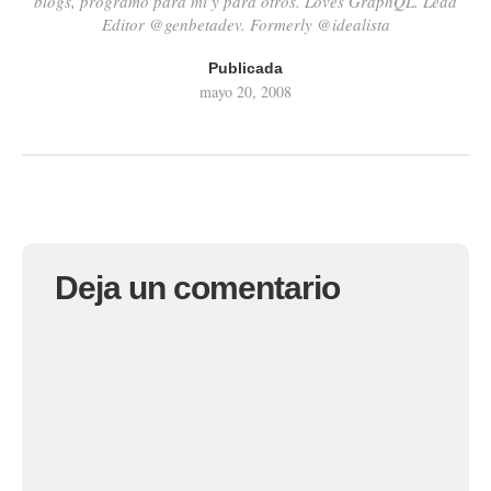
blogs, programo para mí y para otros. Loves GraphQL. Lead
Editor @genbetadev. Formerly @idealista
Publicada
mayo 20, 2008
Deja un comentario