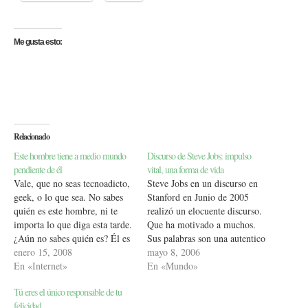
Me gusta esto:
Relacionado
Este hombre tiene a medio mundo
Discurso de Steve Jobs: impulso
pendiente de él
vital, una forma de vida
Vale, que no seas tecnoadicto,
Steve Jobs en un discurso en
geek, o lo que sea. No sabes
Stanford en Junio de 2005
quién es este hombre, ni te
realizó un elocuente discurso.
importa lo que diga esta tarde.
Que ha motivado a muchos.
¿Aún no sabes quién es? Él es
Sus palabras son una autentico
la persona más influyente en
enero 15, 2008
impulso vital. Inevitablemente
mayo 8, 2006
tecnología actualmente, lo que
En «Internet»
tendemos a imitar, en una
En «Mundo»
su mente idea afecta a la
forma de vida. Dividido en
Tú eres el único responsable de tu
informática tal y como…
tres historias que resumo en
felicidad
estos parrafos: Cómo se